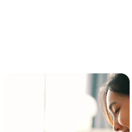
การชำระเงินแบบผ่อนชำระ ซื้อก่อนจ่ายทีหลัง (BNPL)