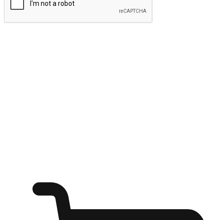
ส่งข้อมูล
ให้ลูกค้าเข้าถึงแบรนด์ของคุณง่ายขึ้น
ไม่ว่าลูกค้ากำลังนั่งทำงาน หรือ รอเพื่อนที่ร้านกาแฟ หรือทำ
กิจกรรมใดก็ตาม แบรนด์ของคุณสามารถสร้างประสบการณ์
การช็อปปิ้งแบบใหม่ที่เหนือกว่าได้ ให้ลูกค้าเข้าถึงแบรนด์ได้
อย่างง่ายทุกที่ทุกเวลา สนุกกับการช็อปปิ้ง บนหลากหลายช่อง
ทาง