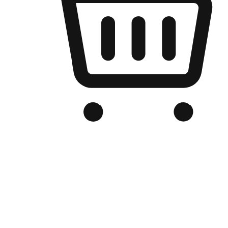
เว็บไซต์อีคอมเมิร์ซของแบรนด์