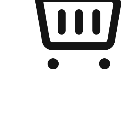
เว็บไซต์อีคอมเมิร์ซของแบรนด์