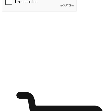
ส่งข้อมูล
ให้ลูกค้าเข้าถึงแบรนด์ของคุณง่ายขึ้น
ไม่ว่าลูกค้ากำลังนั่งทำงาน หรือ รอเพื่อนที่ร้านกาแฟ หรือทำ
กิจกรรมใดก็ตาม แบรนด์ของคุณสามารถสร้างประสบการณ์
การช็อปปิ้งแบบใหม่ที่เหนือกว่าได้ ให้ลูกค้าเข้าถึงแบรนด์ได้
อย่างง่ายทุกที่ทุกเวลา สนุกกับการช็อปปิ้ง บนหลากหลายช่อง
ทาง