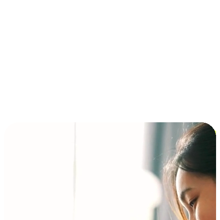
การชำระเงินแบบผ่อนชำระ ซื้อก่อนจ่ายทีหลัง (BNPL)