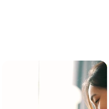
การชำระเงินแบบผ่อนชำระ ซื้อก่อนจ่ายทีหลัง (BNPL)