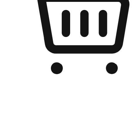
เว็บไซต์อีคอมเมิร์ซของแบรนด์