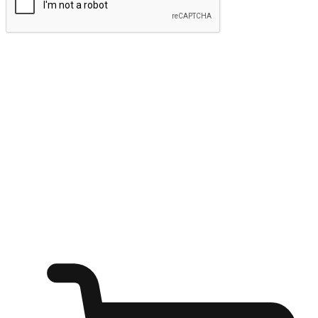
ส่งข้อมูล
ให้ลูกค้าเข้าถึงแบรนด์ของคุณง่ายขึ้น
ไม่ว่าลูกค้ากำลังนั่งทำงาน หรือ รอเพื่อนที่ร้านกาแฟ หรือทำ
กิจกรรมใดก็ตาม แบรนด์ของคุณสามารถสร้างประสบการณ์
การช็อปปิ้งแบบใหม่ที่เหนือกว่าได้ ให้ลูกค้าเข้าถึงแบรนด์ได้
อย่างง่ายทุกที่ทุกเวลา สนุกกับการช็อปปิ้ง บนหลากหลายช่อง
ทาง