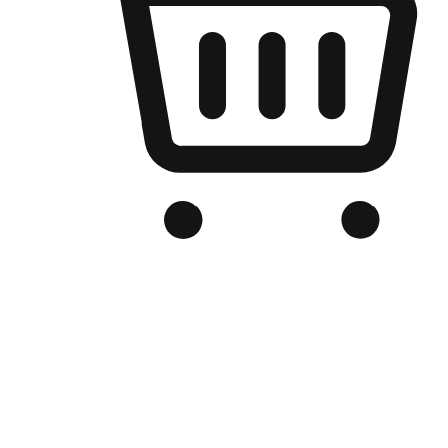
เว็บไซต์อีคอมเมิร์ซของแบรนด์