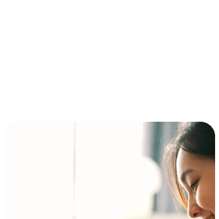
การชำระเงินแบบผ่อนชำระ ซื้อก่อนจ่ายทีหลัง (BNPL)