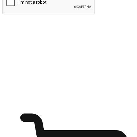
ส่งข้อมูล
ให้ลูกค้าเข้าถึงแบรนด์ของคุณง่ายขึ้น
ไม่ว่าลูกค้ากำลังนั่งทำงาน หรือ รอเพื่อนที่ร้านกาแฟ หรือทำ
กิจกรรมใดก็ตาม แบรนด์ของคุณสามารถสร้างประสบการณ์
การช็อปปิ้งแบบใหม่ที่เหนือกว่าได้ ให้ลูกค้าเข้าถึงแบรนด์ได้
อย่างง่ายทุกที่ทุกเวลา สนุกกับการช็อปปิ้ง บนหลากหลายช่อง
ทาง