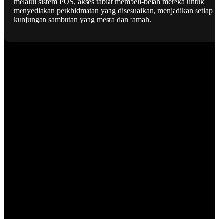
melalui sistem POS, akses tabiat membeli-belah mereka untuk
menyediakan perkhidmatan yang disesuaikan, menjadikan setiap
kunjungan sambutan yang mesra dan ramah.