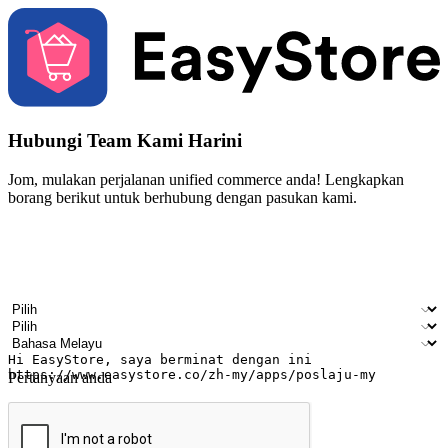
Hubungi Team Kami Harini
Jom, mulakan perjalanan unified commerce anda! Lengkapkan
borang berikut untuk berhubung dengan pasukan kami.
Nama
Nama syarikat
Alamat e-mel
Nombor telefon bimbit
Industri perniagaan
Kedai fizikal
Bahasa pilihan
Pertanyaan anda