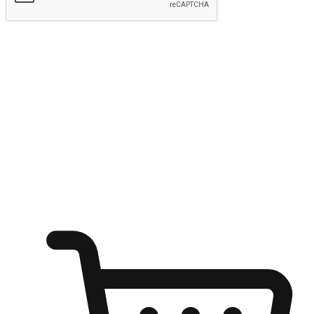
Hantar
Menyinari kegembiraan membeli-belah
di mana sahaja
Ubah setiap saat menjadi peluang untuk penemuan, sama ada dari
meja pejabat, keselesaan sofa, ataupun semasa menunggu kawan di
kedai kopi. Berikan pelanggan kebebasan untuk menjelajah
keinginan berbelanja dari mana-mana dan berbelanja melalui laman
web atau aplikasi mudah alih.