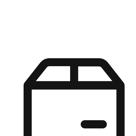
Kuasa pilihan di tangan pelanggan anda dengan pengalaman yang
disesuaikan. Dari fleksibiliti "Beli Dalam Talian, Ambil Di Kedai"
hingga kemudahan "Beli Di Kedai, Hantar Ke Rumah", kami
memastikan setiap aspek pengalaman membeli-belah disesuaikan
untuk memenuhi keperluan mereka.