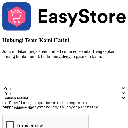
Hubungi Team Kami Harini
Jom, mulakan perjalanan unified commerce anda! Lengkapkan
borang berikut untuk berhubung dengan pasukan kami.
Nama
Nama syarikat
Alamat e-mel
Nombor telefon bimbit
Industri perniagaan
Kedai fizikal
Bahasa pilihan
Pertanyaan anda