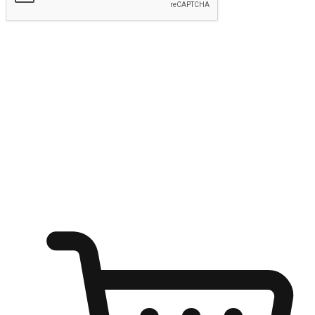
Hantar
Menyinari kegembiraan membeli-belah
di mana sahaja
Ubah setiap saat menjadi peluang untuk penemuan, sama ada dari
meja pejabat, keselesaan sofa, ataupun semasa menunggu kawan di
kedai kopi. Berikan pelanggan kebebasan untuk menjelajah
keinginan berbelanja dari mana-mana dan berbelanja melalui laman
web atau aplikasi mudah alih.