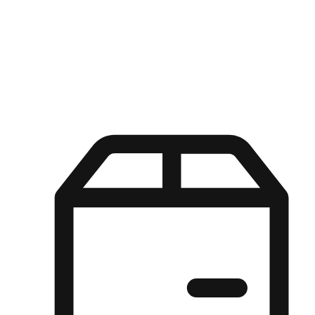
Kuasa pilihan di tangan pelanggan anda dengan pengalaman yang
disesuaikan. Dari fleksibiliti "Beli Dalam Talian, Ambil Di Kedai"
hingga kemudahan "Beli Di Kedai, Hantar Ke Rumah", kami
memastikan setiap aspek pengalaman membeli-belah disesuaikan
untuk memenuhi keperluan mereka.