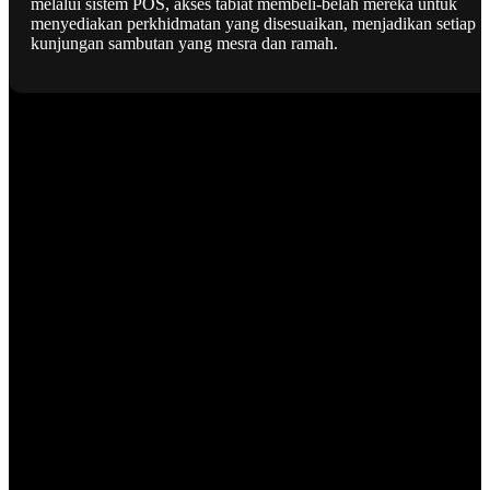
melalui sistem POS, akses tabiat membeli-belah mereka untuk
menyediakan perkhidmatan yang disesuaikan, menjadikan setiap
kunjungan sambutan yang mesra dan ramah.