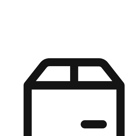
Kuasa pilihan di tangan pelanggan anda dengan pengalaman yang
disesuaikan. Dari fleksibiliti "Beli Dalam Talian, Ambil Di Kedai"
hingga kemudahan "Beli Di Kedai, Hantar Ke Rumah", kami
memastikan setiap aspek pengalaman membeli-belah disesuaikan
untuk memenuhi keperluan mereka.