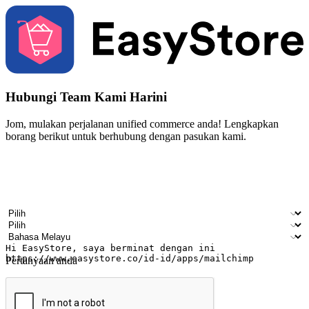
Hubungi Team Kami Harini
Jom, mulakan perjalanan unified commerce anda! Lengkapkan
borang berikut untuk berhubung dengan pasukan kami.
Nama
Nama syarikat
Alamat e-mel
Nombor telefon bimbit
Industri perniagaan
Kedai fizikal
Bahasa pilihan
Pertanyaan anda