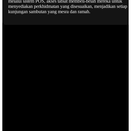
melalui sistem POS, akses tabiat membeli-belah mereka untuk
menyediakan perkhidmatan yang disesuaikan, menjadikan setiap
kunjungan sambutan yang mesra dan ramah.