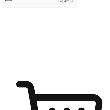
Hantar
Menyinari kegembiraan membeli-belah
di mana sahaja
Ubah setiap saat menjadi peluang untuk penemuan, sama ada dari
meja pejabat, keselesaan sofa, ataupun semasa menunggu kawan di
kedai kopi. Berikan pelanggan kebebasan untuk menjelajah
keinginan berbelanja dari mana-mana dan berbelanja melalui laman
web atau aplikasi mudah alih.