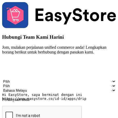
Hubungi Team Kami Harini
Jom, mulakan perjalanan unified commerce anda! Lengkapkan
borang berikut untuk berhubung dengan pasukan kami.
Nama
Nama syarikat
Alamat e-mel
Nombor telefon bimbit
Industri perniagaan
Kedai fizikal
Bahasa pilihan
Pertanyaan anda