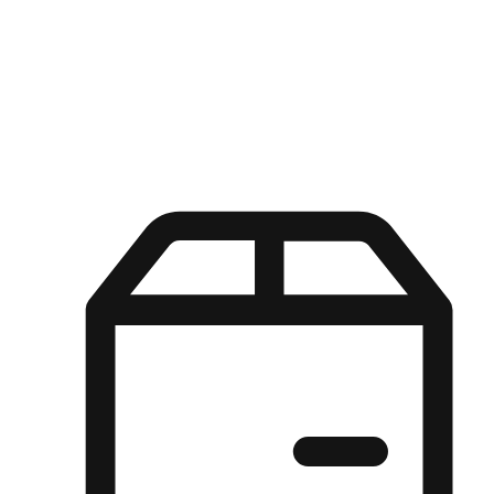
Kuasa pilihan di tangan pelanggan anda dengan pengalaman yang
disesuaikan. Dari fleksibiliti "Beli Dalam Talian, Ambil Di Kedai"
hingga kemudahan "Beli Di Kedai, Hantar Ke Rumah", kami
memastikan setiap aspek pengalaman membeli-belah disesuaikan
untuk memenuhi keperluan mereka.