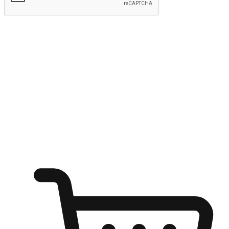
Hantar
Menyinari kegembiraan membeli-belah
di mana sahaja
Ubah setiap saat menjadi peluang untuk penemuan, sama ada dari
meja pejabat, keselesaan sofa, ataupun semasa menunggu kawan di
kedai kopi. Berikan pelanggan kebebasan untuk menjelajah
keinginan berbelanja dari mana-mana dan berbelanja melalui laman
web atau aplikasi mudah alih.