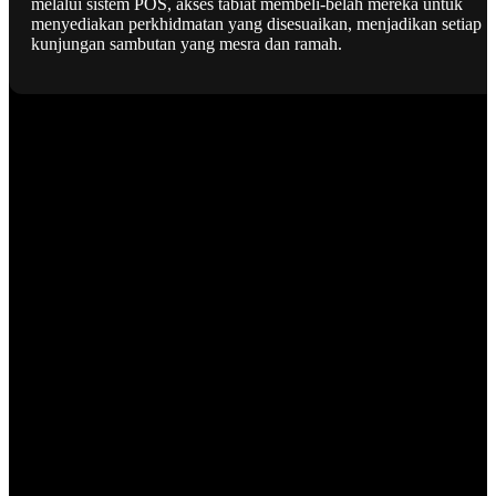
melalui sistem POS, akses tabiat membeli-belah mereka untuk
menyediakan perkhidmatan yang disesuaikan, menjadikan setiap
kunjungan sambutan yang mesra dan ramah.