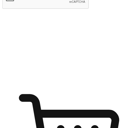
Hantar
Menyinari kegembiraan membeli-belah
di mana sahaja
Ubah setiap saat menjadi peluang untuk penemuan, sama ada dari
meja pejabat, keselesaan sofa, ataupun semasa menunggu kawan di
kedai kopi. Berikan pelanggan kebebasan untuk menjelajah
keinginan berbelanja dari mana-mana dan berbelanja melalui laman
web atau aplikasi mudah alih.