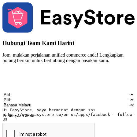
Hubungi Team Kami Harini
Jom, mulakan perjalanan unified commerce anda! Lengkapkan
borang berikut untuk berhubung dengan pasukan kami.
Nama
Nama syarikat
Alamat e-mel
Nombor telefon bimbit
Industri perniagaan
Kedai fizikal
Bahasa pilihan
Pertanyaan anda