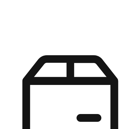
Kuasa pilihan di tangan pelanggan anda dengan pengalaman yang
disesuaikan. Dari fleksibiliti "Beli Dalam Talian, Ambil Di Kedai"
hingga kemudahan "Beli Di Kedai, Hantar Ke Rumah", kami
memastikan setiap aspek pengalaman membeli-belah disesuaikan
untuk memenuhi keperluan mereka.