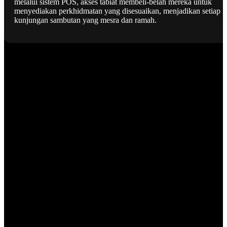
melalui sistem POS, akses tabiat membeli-belah mereka untuk
menyediakan perkhidmatan yang disesuaikan, menjadikan setiap
kunjungan sambutan yang mesra dan ramah.