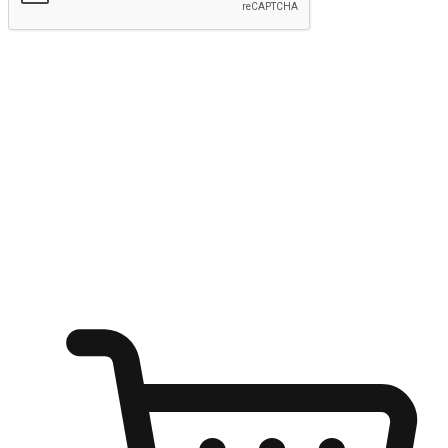
Hantar
Menyinari kegembiraan membeli-belah
di mana sahaja
Ubah setiap saat menjadi peluang untuk penemuan, sama ada dari
meja pejabat, keselesaan sofa, ataupun semasa menunggu kawan di
kedai kopi. Berikan pelanggan kebebasan untuk menjelajah
keinginan berbelanja dari mana-mana dan berbelanja melalui laman
web atau aplikasi mudah alih.