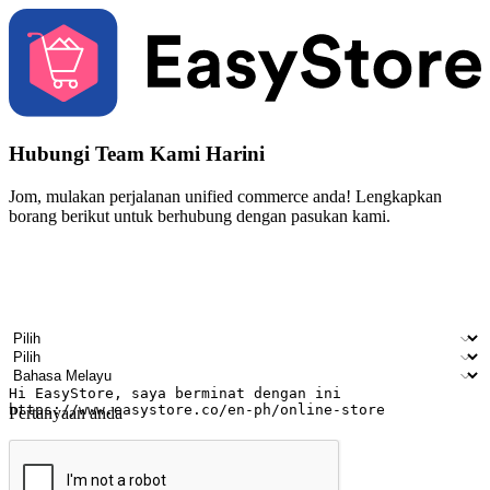
Hubungi Team Kami Harini
Jom, mulakan perjalanan unified commerce anda! Lengkapkan
borang berikut untuk berhubung dengan pasukan kami.
Nama
Nama syarikat
Alamat e-mel
Nombor telefon bimbit
Industri perniagaan
Kedai fizikal
Bahasa pilihan
Pertanyaan anda