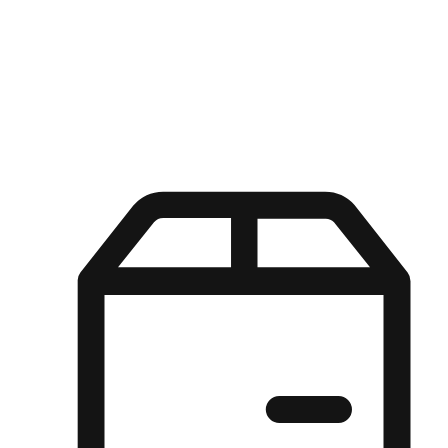
Kuasa pilihan di tangan pelanggan anda dengan pengalaman yang
disesuaikan. Dari fleksibiliti "Beli Dalam Talian, Ambil Di Kedai"
hingga kemudahan "Beli Di Kedai, Hantar Ke Rumah", kami
memastikan setiap aspek pengalaman membeli-belah disesuaikan
untuk memenuhi keperluan mereka.