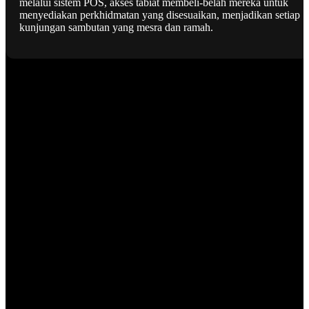
melalui sistem POS, akses tabiat membeli-belah mereka untuk
menyediakan perkhidmatan yang disesuaikan, menjadikan setiap
kunjungan sambutan yang mesra dan ramah.