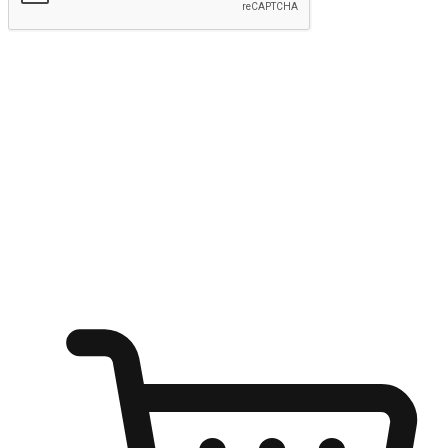
Hantar
Menyinari kegembiraan membeli-belah
di mana sahaja
Ubah setiap saat menjadi peluang untuk penemuan, sama ada dari
meja pejabat, keselesaan sofa, ataupun semasa menunggu kawan di
kedai kopi. Berikan pelanggan kebebasan untuk menjelajah
keinginan berbelanja dari mana-mana dan berbelanja melalui laman
web atau aplikasi mudah alih.