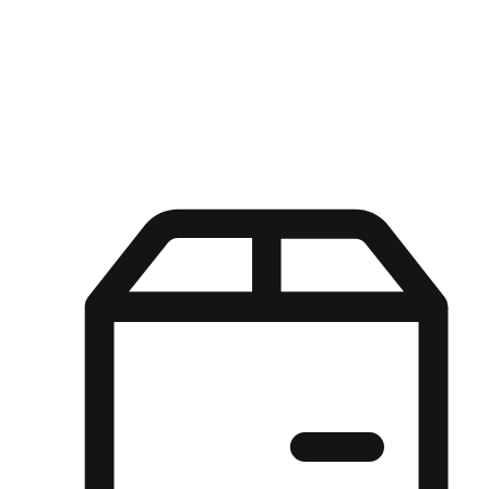
Kuasa pilihan di tangan pelanggan anda dengan pengalaman yang
disesuaikan. Dari fleksibiliti "Beli Dalam Talian, Ambil Di Kedai"
hingga kemudahan "Beli Di Kedai, Hantar Ke Rumah", kami
memastikan setiap aspek pengalaman membeli-belah disesuaikan
untuk memenuhi keperluan mereka.