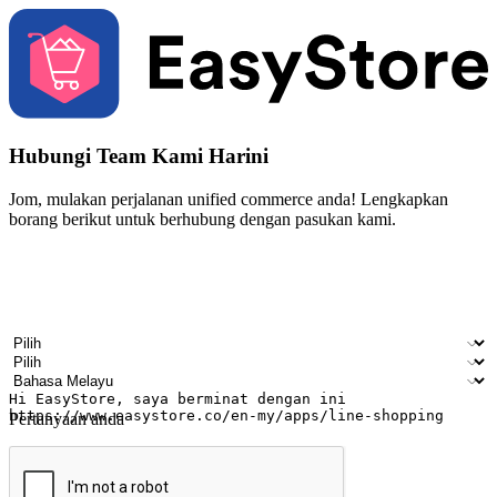
Hubungi Team Kami Harini
Jom, mulakan perjalanan unified commerce anda! Lengkapkan
borang berikut untuk berhubung dengan pasukan kami.
Nama
Nama syarikat
Alamat e-mel
Nombor telefon bimbit
Industri perniagaan
Kedai fizikal
Bahasa pilihan
Pertanyaan anda