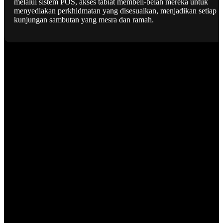
melalui sistem POS, akses tabiat membeli-belah mereka untuk
menyediakan perkhidmatan yang disesuaikan, menjadikan setiap
kunjungan sambutan yang mesra dan ramah.