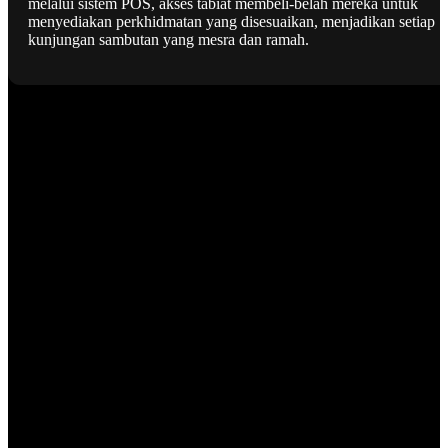
melalui sistem POS, akses tabiat membeli-belah mereka untuk
menyediakan perkhidmatan yang disesuaikan, menjadikan setiap
kunjungan sambutan yang mesra dan ramah.