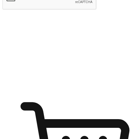
Hantar
Menyinari kegembiraan membeli-belah
di mana sahaja
Ubah setiap saat menjadi peluang untuk penemuan, sama ada dari
meja pejabat, keselesaan sofa, ataupun semasa menunggu kawan di
kedai kopi. Berikan pelanggan kebebasan untuk menjelajah
keinginan berbelanja dari mana-mana dan berbelanja melalui laman
web atau aplikasi mudah alih.