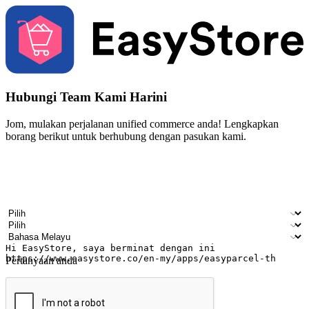
Hubungi Team Kami Harini
Jom, mulakan perjalanan unified commerce anda! Lengkapkan
borang berikut untuk berhubung dengan pasukan kami.
Nama
Nama syarikat
Alamat e-mel
Nombor telefon bimbit
Industri perniagaan
Kedai fizikal
Bahasa pilihan
Pertanyaan anda