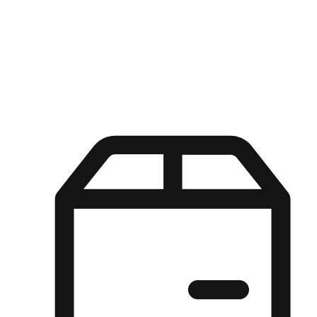
Kuasa pilihan di tangan pelanggan anda dengan pengalaman yang
disesuaikan. Dari fleksibiliti "Beli Dalam Talian, Ambil Di Kedai"
hingga kemudahan "Beli Di Kedai, Hantar Ke Rumah", kami
memastikan setiap aspek pengalaman membeli-belah disesuaikan
untuk memenuhi keperluan mereka.