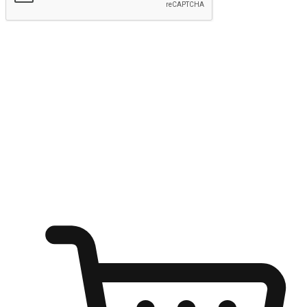
Hantar
Menyinari kegembiraan membeli-belah
di mana sahaja
Ubah setiap saat menjadi peluang untuk penemuan, sama ada dari
meja pejabat, keselesaan sofa, ataupun semasa menunggu kawan di
kedai kopi. Berikan pelanggan kebebasan untuk menjelajah
keinginan berbelanja dari mana-mana dan berbelanja melalui laman
web atau aplikasi mudah alih.