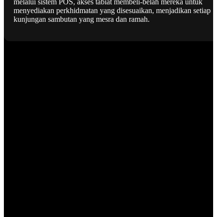
melalui sistem POS, akses tabiat membeli-belah mereka untuk
menyediakan perkhidmatan yang disesuaikan, menjadikan setiap
kunjungan sambutan yang mesra dan ramah.