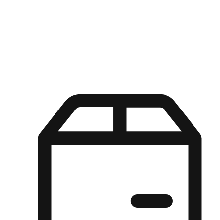
Kuasa pilihan di tangan pelanggan anda dengan pengalaman yang
disesuaikan. Dari fleksibiliti "Beli Dalam Talian, Ambil Di Kedai"
hingga kemudahan "Beli Di Kedai, Hantar Ke Rumah", kami
memastikan setiap aspek pengalaman membeli-belah disesuaikan
untuk memenuhi keperluan mereka.