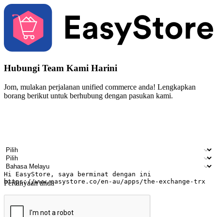
Hubungi Team Kami Harini
Jom, mulakan perjalanan unified commerce anda! Lengkapkan
borang berikut untuk berhubung dengan pasukan kami.
Nama
Nama syarikat
Alamat e-mel
Nombor telefon bimbit
Industri perniagaan
Kedai fizikal
Bahasa pilihan
Pertanyaan anda