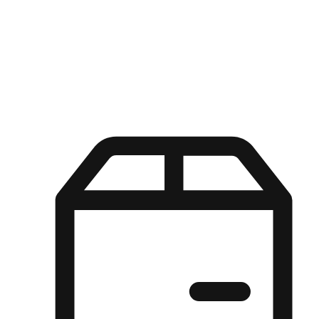
Kuasa pilihan di tangan pelanggan anda dengan pengalaman yang
disesuaikan. Dari fleksibiliti "Beli Dalam Talian, Ambil Di Kedai"
hingga kemudahan "Beli Di Kedai, Hantar Ke Rumah", kami
memastikan setiap aspek pengalaman membeli-belah disesuaikan
untuk memenuhi keperluan mereka.