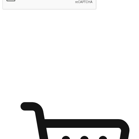
Hantar
Menyinari kegembiraan membeli-belah
di mana sahaja
Ubah setiap saat menjadi peluang untuk penemuan, sama ada dari
meja pejabat, keselesaan sofa, ataupun semasa menunggu kawan di
kedai kopi. Berikan pelanggan kebebasan untuk menjelajah
keinginan berbelanja dari mana-mana dan berbelanja melalui laman
web atau aplikasi mudah alih.