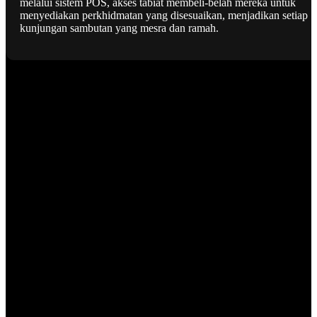
melalui sistem POS, akses tabiat membeli-belah mereka untuk
menyediakan perkhidmatan yang disesuaikan, menjadikan setiap
kunjungan sambutan yang mesra dan ramah.