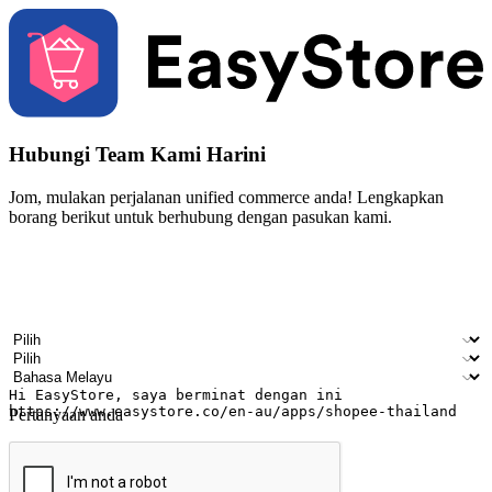
Hubungi Team Kami Harini
Jom, mulakan perjalanan unified commerce anda! Lengkapkan
borang berikut untuk berhubung dengan pasukan kami.
Nama
Nama syarikat
Alamat e-mel
Nombor telefon bimbit
Industri perniagaan
Kedai fizikal
Bahasa pilihan
Pertanyaan anda