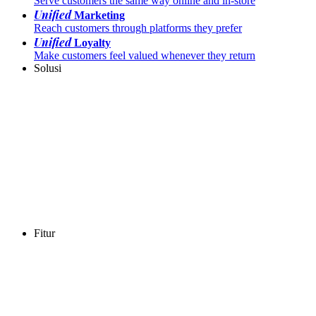
Serve customers the same way online and in-store
Unified
Marketing
Reach customers through platforms they prefer
Unified
Loyalty
Make customers feel valued whenever they return
Solusi
Fitur