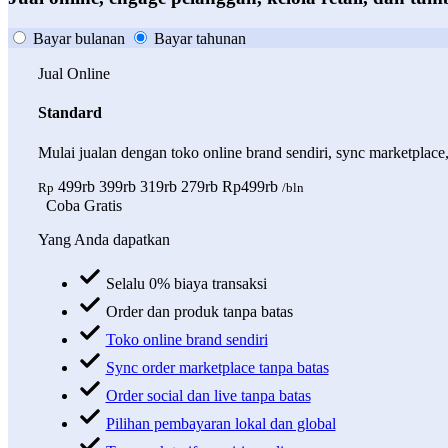
Bayar bulanan
Bayar tahunan
Jual Online
Standard
Mulai jualan dengan toko online brand sendiri, sync marketplace
499rb
399rb
319rb
279rb
Rp499rb
Rp
/bln
Coba Gratis
Yang Anda dapatkan
Selalu 0% biaya transaksi
Order dan produk tanpa batas
Toko online brand sendiri
Sync order marketplace tanpa batas
Order social dan live tanpa batas
Pilihan pembayaran lokal dan global