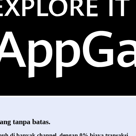
ang tanpa batas.
umbuh di banyak channel, dengan 0% biaya transaksi.