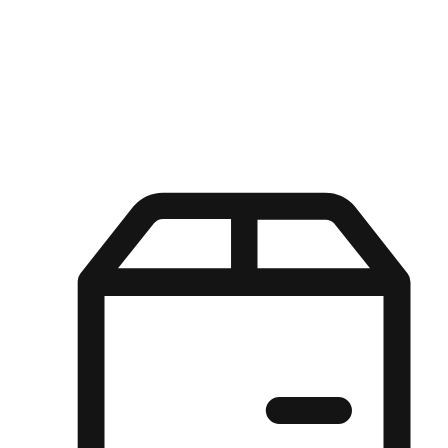
Kuasa pilihan di tangan pelanggan anda dengan pengalaman yang
disesuaikan. Dari fleksibiliti "Beli Dalam Talian, Ambil Di Kedai"
hingga kemudahan "Beli Di Kedai, Hantar Ke Rumah", kami
memastikan setiap aspek pengalaman membeli-belah disesuaikan
untuk memenuhi keperluan mereka.