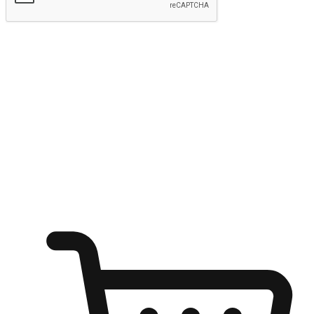
kirim
Menyinari kegembiraan membeli-belah
di mana sahaja
Ubah setiap saat menjadi peluang untuk penemuan, sama ada dari
meja pejabat, keselesaan sofa, ataupun semasa menunggu kawan di
kedai kopi. Berikan pelanggan kebebasan untuk menjelajah
keinginan berbelanja dari mana-mana dan berbelanja melalui laman
web atau aplikasi mudah alih.