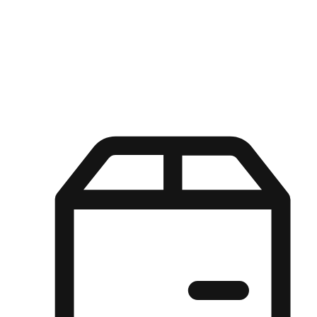
Kuasa pilihan di tangan pelanggan anda dengan pengalaman yang
disesuaikan. Dari fleksibiliti "Beli Dalam Talian, Ambil Di Kedai"
hingga kemudahan "Beli Di Kedai, Hantar Ke Rumah", kami
memastikan setiap aspek pengalaman membeli-belah disesuaikan
untuk memenuhi keperluan mereka.