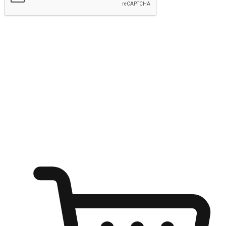
kirim
Menyinari kegembiraan membeli-belah
di mana sahaja
Ubah setiap saat menjadi peluang untuk penemuan, sama ada dari
meja pejabat, keselesaan sofa, ataupun semasa menunggu kawan di
kedai kopi. Berikan pelanggan kebebasan untuk menjelajah
keinginan berbelanja dari mana-mana dan berbelanja melalui laman
web atau aplikasi mudah alih.