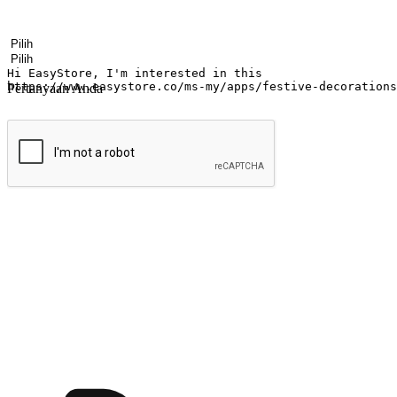
Nama
Nama perusahaan
Alamat surel
Nomor ponsel
Industri bisnis
Toko Fisik
Pertanyaan Anda
kirim
Menyinari kegembiraan membeli-belah di
Ubah setiap saat menjadi peluang untuk penemuan, sama ada dari me
berbelanja dari mana-mana dan berbelanja melalui laman web atau apl