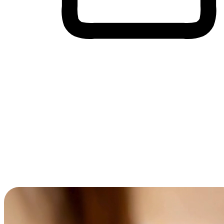
Membeli-Belah Lintas Peranti