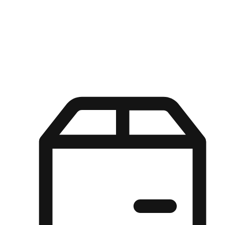
Kuasa pilihan di tangan pelanggan anda dengan pengalaman yang
disesuaikan. Dari fleksibiliti "Beli Dalam Talian, Ambil Di Kedai"
hingga kemudahan "Beli Di Kedai, Hantar Ke Rumah", kami
memastikan setiap aspek pengalaman membeli-belah disesuaikan
untuk memenuhi keperluan mereka.