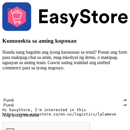
Kumonekta sa aming koponan
Handa nang baguhin ang iyong karanasan sa retail? Punan ang form
para makipag-chat sa amin, mag-iskedyul ng demo, o makipag-
ugnayan sa aming team. Gawin nating realidad ang unified
commerce para sa iyong negosyo.
Your name
Pangalan ng kumpanya
Email address
Contact number
Industriya
Bilang ng mga saksakan
Ang iyong mensahe