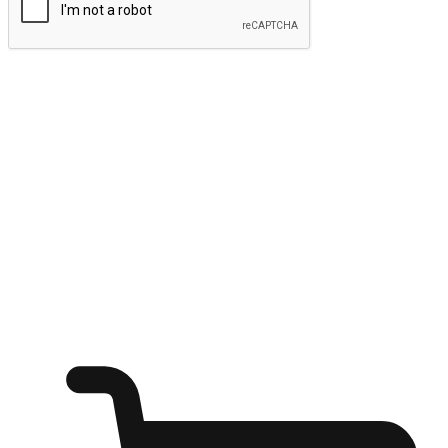
Isumite
Mag-alab ang saya ng pamimili anumang
oras
Ibahin ang bawat sandali sa isang pagkakataon para sa pagtuklas,
mula man ito sa isang office desk, sa kaginhawahan ng isang sofa, o
habang naghihintay ng mga kaibigan sa isang coffee shop. Payagan
ang mga customer na sumisid sa kanilang mga gusto sa pamimili
mula sa anumang setting, na nag-aalok sa kanila ng flexibility na
mamili sa pamamagitan ng iyong website o mobile app.