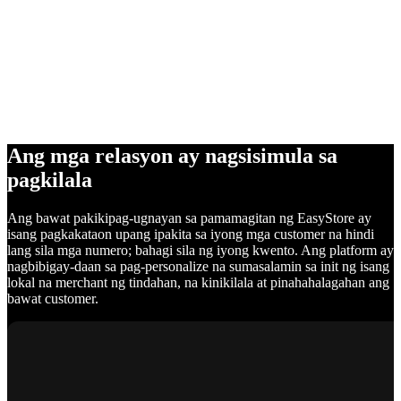
Ang mga relasyon ay nagsisimula sa
pagkilala
Ang bawat pakikipag-ugnayan sa pamamagitan ng EasyStore ay
isang pagkakataon upang ipakita sa iyong mga customer na hindi
lang sila mga numero; bahagi sila ng iyong kwento. Ang platform ay
nagbibigay-daan sa pag-personalize na sumasalamin sa init ng isang
lokal na merchant ng tindahan, na kinikilala at pinahahalagahan ang
bawat customer.