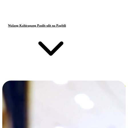
Walang Kahirapang Paulit-ulit na Pagbili