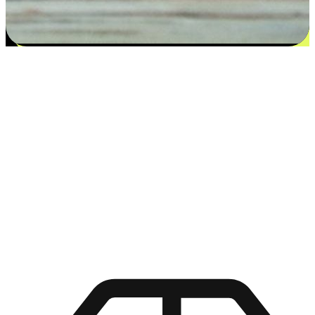
Namumulaklak ang kasiyahan mula sa
mga pagpipilian
Inilalagay ng EasyStore ang kapangyarihan ng pagpili sa mga
kamay ng iyong mga customer sa pamamagitan ng pag-aalok ng
mga personalized na karanasan na gumagalang sa kanilang mga
natatanging kagustuhan at pangangailangan. Mula sa kakayahang
umangkop na "Buy Online, Pickup In-Store" hanggang sa
kaginhawahan ng "Buy In-Store, Ship To Home", tinitiyak namin
na ang bawat aspeto ng paglalakbay sa pamimili ay iniakma sa
kanilang mga pangangailangan sa pamumuhay.