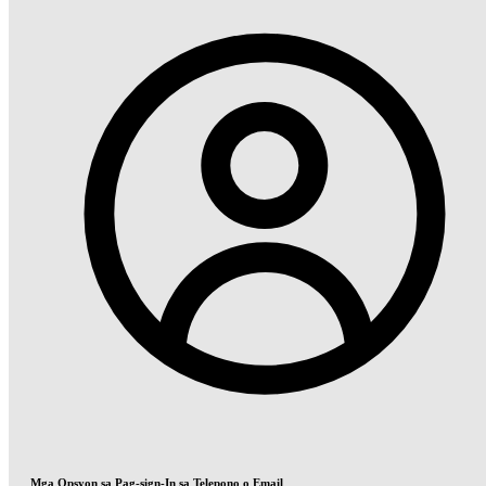
Mga Opsyon sa Pag-sign-In sa Telepono o Email