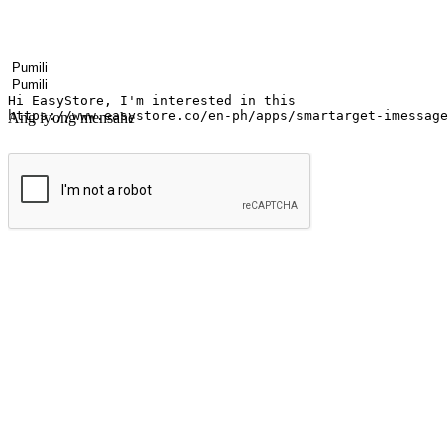
Your name
Pangalan ng kumpanya
Email address
Contact number
Industriya
Bilang ng mga saksakan
Ang iyong mensahe
Isumite
Mag-alab ang saya ng pamimili anumang 
Ibahin ang bawat sandali sa isang pagkakataon para sa pagtuklas, mu
mga customer na sumisid sa kanilang mga gusto sa pamimili mula sa a