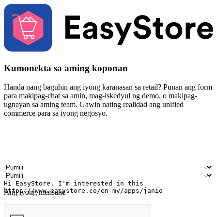
Kumonekta sa aming koponan
Handa nang baguhin ang iyong karanasan sa retail? Punan ang form
para makipag-chat sa amin, mag-iskedyul ng demo, o makipag-
ugnayan sa aming team. Gawin nating realidad ang unified
commerce para sa iyong negosyo.
Your name
Pangalan ng kumpanya
Email address
Contact number
Industriya
Bilang ng mga saksakan
Ang iyong mensahe