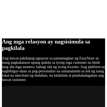
Ang mga relasyon ay nagsisimula sa
pagkilala
Ang bawat pakikipag-ugnayan sa pamamagitan ng EasyStore ay
isang pagkakataon upang ipakita sa iyong mga customer na hindi
lang sila mga numero; bahagi sila ng iyong kwento. Ang platform ay
nagbibigay-daan sa pag-personalize na sumasalamin sa init ng isang
lokal na merchant ng tindahan, na kinikilala at pinahahalagahan ang
bawat customer.