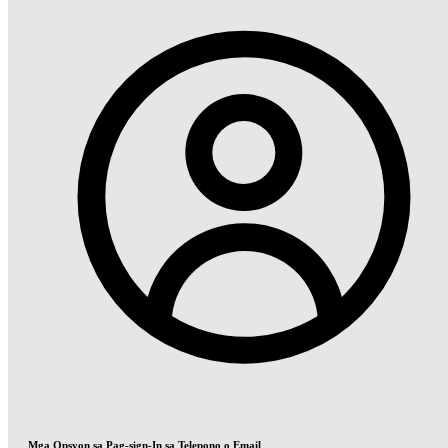
Mga Opsyon sa Pag-sign-In sa Telepono o Email