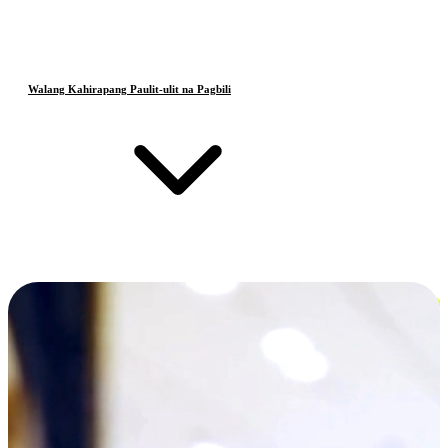
Walang Kahirapang Paulit-ulit na Pagbili