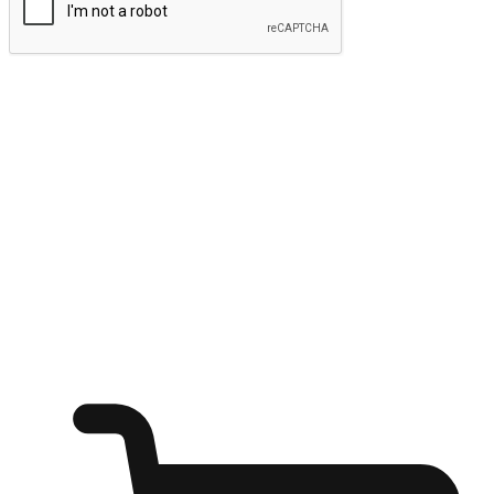
Isumite
Mag-alab ang saya ng pamimili anumang
oras
Ibahin ang bawat sandali sa isang pagkakataon para sa pagtuklas,
mula man ito sa isang office desk, sa kaginhawahan ng isang sofa, o
habang naghihintay ng mga kaibigan sa isang coffee shop. Payagan
ang mga customer na sumisid sa kanilang mga gusto sa pamimili
mula sa anumang setting, na nag-aalok sa kanila ng flexibility na
mamili sa pamamagitan ng iyong website o mobile app.