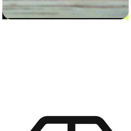
Namumulaklak ang kasiyahan mula sa
mga pagpipilian
Inilalagay ng EasyStore ang kapangyarihan ng pagpili sa mga
kamay ng iyong mga customer sa pamamagitan ng pag-aalok ng
mga personalized na karanasan na gumagalang sa kanilang mga
natatanging kagustuhan at pangangailangan. Mula sa kakayahang
umangkop na "Buy Online, Pickup In-Store" hanggang sa
kaginhawahan ng "Buy In-Store, Ship To Home", tinitiyak namin
na ang bawat aspeto ng paglalakbay sa pamimili ay iniakma sa
kanilang mga pangangailangan sa pamumuhay.