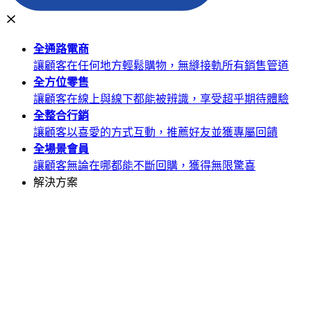
全通路
電商
讓顧客在任何地方輕鬆購物，無縫接軌所有銷售管道
全方位
零售
讓顧客在線上與線下都能被辨識，享受超乎期待體驗
全整合
行銷
讓顧客以喜愛的方式互動，推薦好友並獲專屬回饋
全場景
會員
讓顧客無論在哪都能不斷回購，獲得無限驚喜
解決方案