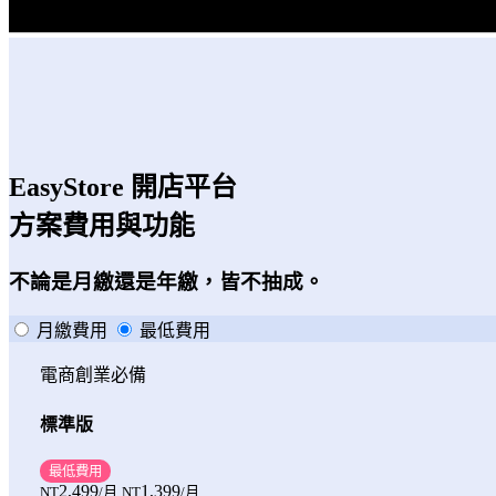
EasyStore 開店平台
方案費用與功能
不論是月繳還是年繳，皆不抽成。
月繳費用
最低費用
電商創業必備
標準版
最低費用
2,499
1,399
NT
/月
NT
/月