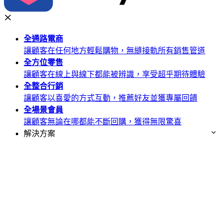
全通路
電商
讓顧客在任何地方輕鬆購物，無縫接軌所有銷售管道
全方位
零售
讓顧客在線上與線下都能被辨識，享受超乎期待體驗
全整合
行銷
讓顧客以喜愛的方式互動，推薦好友並獲專屬回饋
全場景
會員
讓顧客無論在哪都能不斷回購，獲得無限驚喜
解決方案