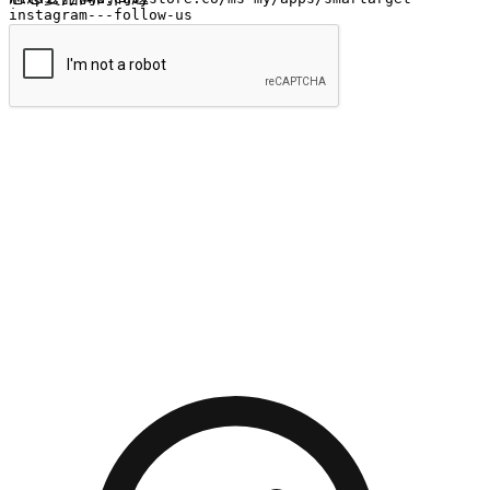
提交
流暢的購物旅程
讓顧客無論是透過手機、網頁或是應用程式都能盡情享受購
物。當他們使用不同介面卻擁有一致性的體驗時，能有效提升
對您品牌的好感度。