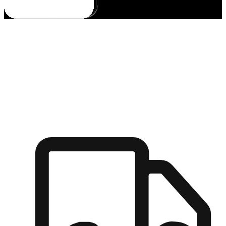
多元彈性物流
無論宅配到家或是到店自取，都能滿足顧客的需求，物流的靈
活度可成為購物決策的關鍵因素。