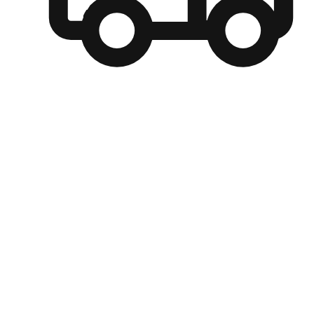
自選運送方式
顧客可以根據喜好選擇取貨日期和時間，並搭配到店自取、
商取貨或是宅配到府，達到高便捷及個人化的服務。