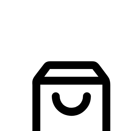
品牌探索
建立線上品牌官網，讓顧客能夠透過搜尋引擎查詢並進行更
入的互動。