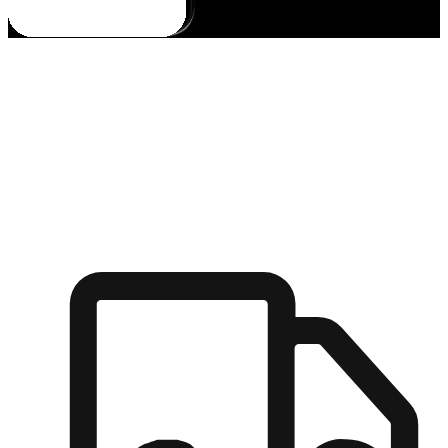
多元彈性物流
無論宅配到家或是到店自取，都能滿足顧客的需求，物流的靈
活度可成為購物決策的關鍵因素。