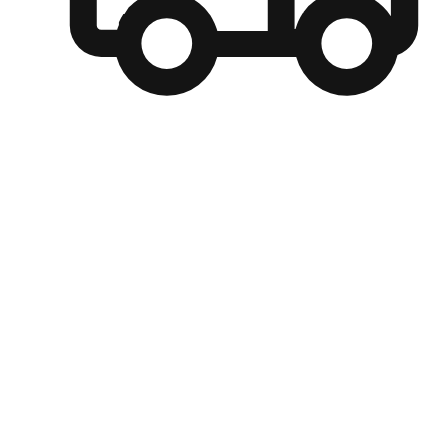
自選運送方式
顧客可以根據喜好選擇取貨日期和時間，並搭配到店自取、
商取貨或是宅配到府，達到高便捷及個人化的服務。