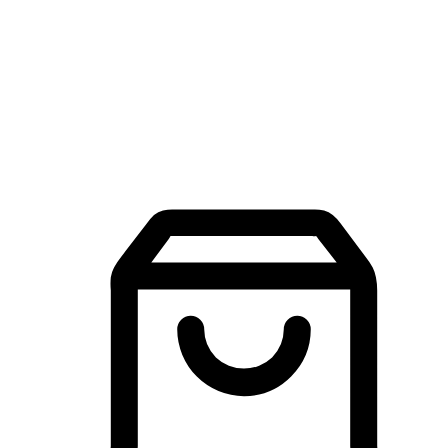
品牌探索
建立線上品牌官網，讓顧客能夠透過搜尋引擎查詢並進行更
入的互動。