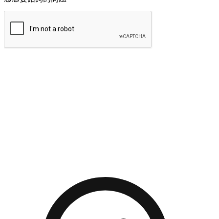
提交
流暢的購物旅程
讓顧客無論是透過手機、網頁或是應用程式都能盡情享受購
物。當他們使用不同介面卻擁有一致性的體驗時，能有效提升
對您品牌的好感度。