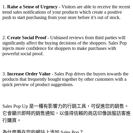
1.
Raise a Sense of Urgency
- Visitors are able to receive the recent
trend sales notifications of your products which create a positive
push to start purchasing from your store before it’s out of stock.
2.
Create Social Proof
- Unbiased reviews from third parties will
significantly affect the buying decisions of the shoppers. Sales Pop
injects more confidence for shoppers to make purchases with
powerful social proof.
3.
Increase Order Value
- Sales Pop drives the buyers towards the
products that frequently bought together by other customers with a
quick preview of product suggestions.
Sales Pop Up 是一種有影響力的行銷工具，可促進您的銷售。
它會顯示即時的銷售通知，以值得信賴的商店印像說服訪客進
行購買。
為什麼要在您的網站上添加 Sales Pop？