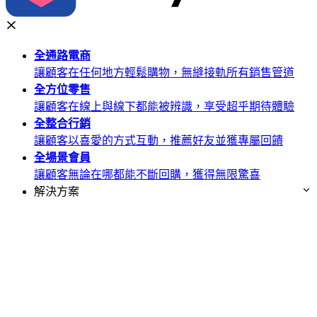
全通路
電商
讓顧客在任何地方輕鬆購物，無縫接軌所有銷售管道
全方位
零售
讓顧客在線上與線下都能被辨識，享受超乎期待體驗
全整合
行銷
讓顧客以喜愛的方式互動，推薦好友並獲專屬回饋
全場景
會員
讓顧客無論在哪都能不斷回購，獲得無限驚喜
解決方案