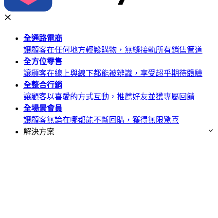
全通路
電商
讓顧客在任何地方輕鬆購物，無縫接軌所有銷售管道
全方位
零售
讓顧客在線上與線下都能被辨識，享受超乎期待體驗
全整合
行銷
讓顧客以喜愛的方式互動，推薦好友並獲專屬回饋
全場景
會員
讓顧客無論在哪都能不斷回購，獲得無限驚喜
解決方案