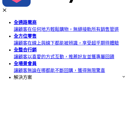
全通路
電商
讓顧客在任何地方輕鬆購物，無縫接軌所有銷售管道
全方位
零售
讓顧客在線上與線下都能被辨識，享受超乎期待體驗
全整合
行銷
讓顧客以喜愛的方式互動，推薦好友並獲專屬回饋
全場景
會員
讓顧客無論在哪都能不斷回購，獲得無限驚喜
解決方案