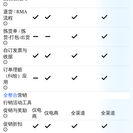
退货 / RMA
流程
拣货单 / 拣
货-打包-出货
自订发票与
收据
订单理赔
（纠纷）应
用
全整合
营销
行销活动工具
仅电
促销与奖励
仅电商
全渠道
全渠道
商
促销折扣