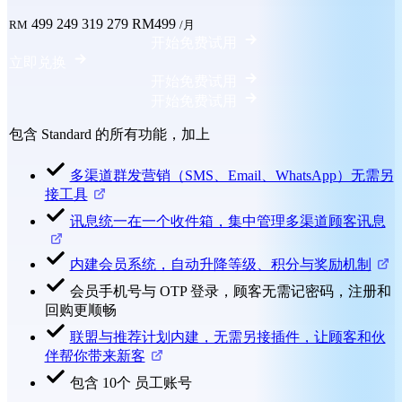
499
249
319
279
RM499
RM
/月
开始免费试用
立即兑换
开始免费试用
开始免费试用
包含 Standard 的所有功能，加上
多渠道群发营销（SMS、Email、WhatsApp）无需另
接工具
讯息统一在一个收件箱，集中管理多渠道顾客讯息
内建会员系统，自动升降等级、积分与奖励机制
会员手机号与 OTP 登录，顾客无需记密码，注册和
回购更顺畅
联盟与推荐计划内建，无需另接插件，让顾客和伙
伴帮你带来新客
包含 10个 员工账号