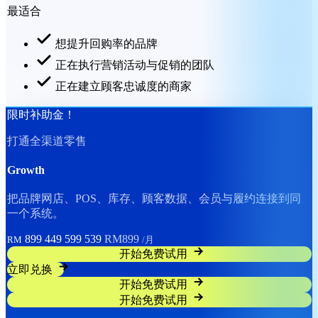
最适合
想提升回购率的品牌
正在执行营销活动与促销的团队
正在建立顾客忠诚度的商家
限时补助金！
打通全渠道零售
Growth
把品牌网店、POS、库存、顾客数据、会员与履约连接到同
一个系统。
899
449
599
539
RM899
RM
/月
开始免费试用
立即兑换
开始免费试用
开始免费试用