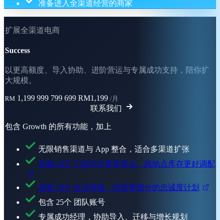
准备进入全渠道经营的商家
扩展全渠道电商
Success
以更高额度、导入协助、进阶营运与专属成功支持，陪你扩
大规模。
1,199
999
799
699
RM1,199
RM
/月
联系我们
包含 Growth 的所有功能，加上
无限销售渠道与 App 整合，适合多渠道扩张
支援 10个 门店与仓库库存点，跨地点库存更好调配
支援 10个 会员等级，经营更细分的忠诚度计划
包含 25个 团队账号
专属成功经理，协助导入、迁移与增长规划