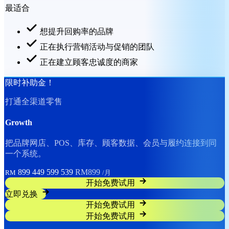
最适合
想提升回购率的品牌
正在执行营销活动与促销的团队
正在建立顾客忠诚度的商家
限时补助金！
打通全渠道零售
Growth
把品牌网店、POS、库存、顾客数据、会员与履约连接到同
一个系统。
899
449
599
539
RM899
RM
/月
开始免费试用
立即兑换
开始免费试用
开始免费试用