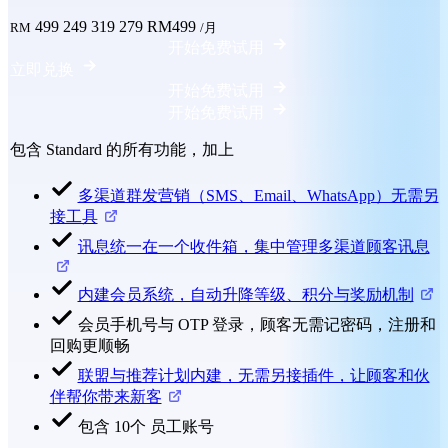
499
249
319
279
RM499
RM
/月
开始免费试用
立即兑换
开始免费试用
开始免费试用
包含 Standard 的所有功能，加上
多渠道群发营销（SMS、Email、WhatsApp）无需另
接工具
讯息统一在一个收件箱，集中管理多渠道顾客讯息
内建会员系统，自动升降等级、积分与奖励机制
会员手机号与 OTP 登录，顾客无需记密码，注册和
回购更顺畅
联盟与推荐计划内建，无需另接插件，让顾客和伙
伴帮你带来新客
包含 10个 员工账号