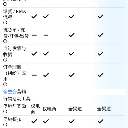
退货 / RMA
流程
拣货单 / 拣
货-打包-出货
自订发票与
收据
订单理赔
（纠纷）应
用
全整合
营销
行销活动工具
仅电
促销与奖励
仅电商
全渠道
全渠道
商
促销折扣