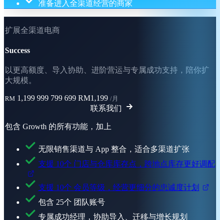
准备进入全渠道经营的商家
扩展全渠道电商
Success
以更高额度、导入协助、进阶营运与专属成功支持，陪你扩
大规模。
1,199
999
799
699
RM1,199
RM
/月
联系我们
包含 Growth 的所有功能，加上
无限销售渠道与 App 整合，适合多渠道扩张
支援 10个 门店与仓库库存点，跨地点库存更好调配
支援 10个 会员等级，经营更细分的忠诚度计划
包含 25个 团队账号
专属成功经理，协助导入、迁移与增长规划