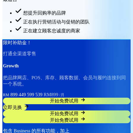
想提升回购率的品牌
正在执行营销活动与促销的团队
正在建立顾客忠诚度的商家
限时补助金！
打通全渠道零售
Growth
把品牌网店、POS、库存、顾客数据、会员与履约连接到同
一个系统。
899
449
599
539
RM899
RM
/月
开始免费试用
立即兑换
开始免费试用
开始免费试用
包含 Business 的所有功能，加上