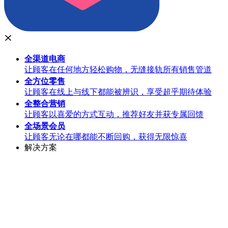
全渠道
电商
让顾客在任何地方轻松购物，无缝接轨所有销售管道
全方位
零售
让顾客在线上与线下都能被辨识，享受超乎期待体验
全整合
营销
让顾客以喜爱的方式互动，推荐好友并获专属回馈
全场景
会员
让顾客无论在哪都能不断回购，获得无限惊喜
解决方案