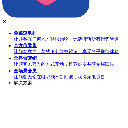
全渠道
电商
让顾客在任何地方轻松购物，无缝接轨所有销售管道
全方位
零售
让顾客在线上与线下都能被辨识，享受超乎期待体验
全整合
营销
让顾客以喜爱的方式互动，推荐好友并获专属回馈
全场景
会员
让顾客无论在哪都能不断回购，获得无限惊喜
解决方案