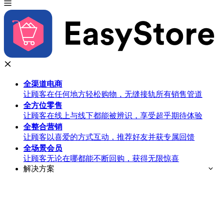
全渠道
电商
让顾客在任何地方轻松购物，无缝接轨所有销售管道
全方位
零售
让顾客在线上与线下都能被辨识，享受超乎期待体验
全整合
营销
让顾客以喜爱的方式互动，推荐好友并获专属回馈
全场景
会员
让顾客无论在哪都能不断回购，获得无限惊喜
解决方案