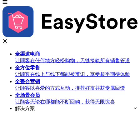
全渠道
电商
让顾客在任何地方轻松购物，无缝接轨所有销售管道
全方位
零售
让顾客在线上与线下都能被辨识，享受超乎期待体验
全整合
营销
让顾客以喜爱的方式互动，推荐好友并获专属回馈
全场景
会员
让顾客无论在哪都能不断回购，获得无限惊喜
解决方案