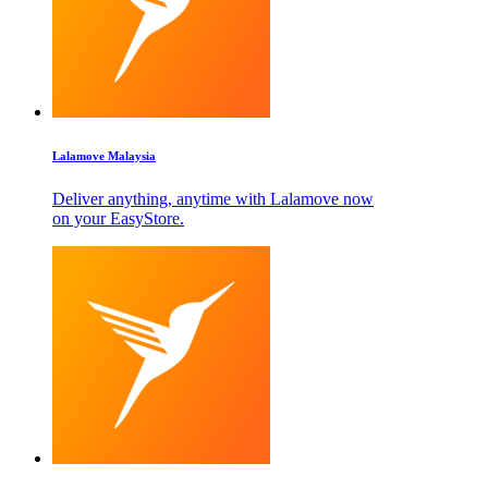
Lalamove Malaysia
Deliver anything, anytime with Lalamove now
on your EasyStore.