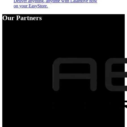
Deliver anything, anytime with Lalamove now
on your EasyStore.
Our Partners