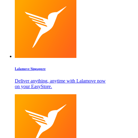
Lalamove Singapore
Deliver anything, anytime with Lalamove now
on your EasyStore.