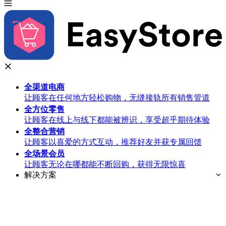
全渠道
电商
让顾客在任何地方轻松购物，无缝接轨所有销售管道
全方位
零售
让顾客在线上与线下都能被辨识，享受超乎期待体验
全整合
营销
让顾客以喜爱的方式互动，推荐好友并获专属回馈
全场景
会员
让顾客无论在哪都能不断回购，获得无限惊喜
解决方案