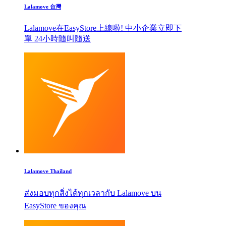
Lalamove 台灣
Lalamove在EasyStore上線啦! 中小企業立即下
單 24小時隨叫隨送
Lalamove Thailand
ส่งมอบทุกสิ่งได้ทุกเวลากับ Lalamove บน
EasyStore ของคุณ