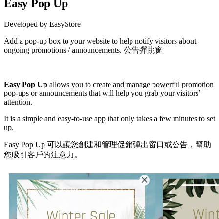
Easy Pop Up
Developed by EasyStore
Add a pop-up box to your website to help notify visitors about
ongoing promotions / announcements. 公告彈跳窗
Install this app
Easy Pop Up
allows you to create and manage powerful promotion
pop-ups or announcements that will help you grab your visitors’
attention.
It is a simple and easy-to-use app that only takes a few minutes to set
up.
Easy Pop Up 可以讓您創建和管理促銷彈出窗口或公告，幫助
您吸引客戶的注意力。