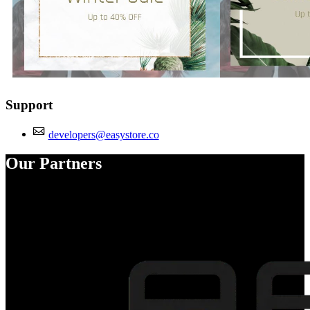
Support
developers@easystore.co
Our Partners