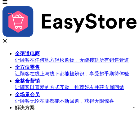
全渠道
电商
让顾客在任何地方轻松购物，无缝接轨所有销售管道
全方位
零售
让顾客在线上与线下都能被辨识，享受超乎期待体验
全整合
营销
让顾客以喜爱的方式互动，推荐好友并获专属回馈
全场景
会员
让顾客无论在哪都能不断回购，获得无限惊喜
解决方案