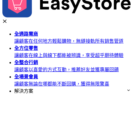
全通路
電商
讓顧客在任何地方輕鬆購物，無縫接軌所有銷售管道
全方位
零售
讓顧客在線上與線下都能被辨識，享受超乎期待體驗
全整合
行銷
讓顧客以喜愛的方式互動，推薦好友並獲專屬回饋
全場景
會員
讓顧客無論在哪都能不斷回購，獲得無限驚喜
解決方案