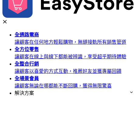
全通路
電商
讓顧客在任何地方輕鬆購物，無縫接軌所有銷售管道
全方位
零售
讓顧客在線上與線下都能被辨識，享受超乎期待體驗
全整合
行銷
讓顧客以喜愛的方式互動，推薦好友並獲專屬回饋
全場景
會員
讓顧客無論在哪都能不斷回購，獲得無限驚喜
解決方案