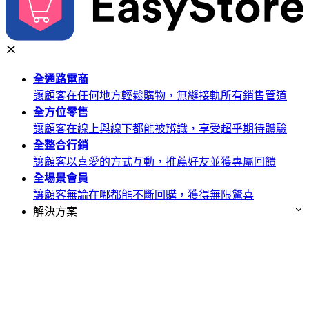
全通路
電商
讓顧客在任何地方輕鬆購物，無縫接軌所有銷售管道
全方位
零售
讓顧客在線上與線下都能被辨識，享受超乎期待體驗
全整合
行銷
讓顧客以喜愛的方式互動，推薦好友並獲專屬回饋
全場景
會員
讓顧客無論在哪都能不斷回購，獲得無限驚喜
解決方案