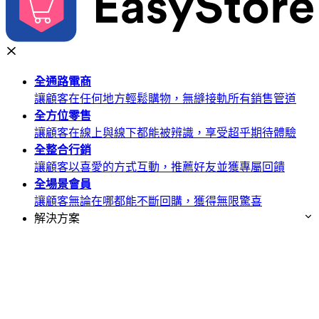
全通路
電商
讓顧客在任何地方輕鬆購物，無縫接軌所有銷售管道
全方位
零售
讓顧客在線上與線下都能被辨識，享受超乎期待體驗
全整合
行銷
讓顧客以喜愛的方式互動，推薦好友並獲專屬回饋
全場景
會員
讓顧客無論在哪都能不斷回購，獲得無限驚喜
解決方案