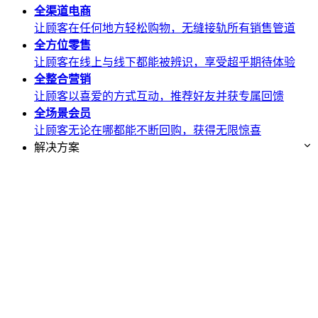
全渠道
电商
让顾客在任何地方轻松购物，无缝接轨所有销售管道
全方位
零售
让顾客在线上与线下都能被辨识，享受超乎期待体验
全整合
营销
让顾客以喜爱的方式互动，推荐好友并获专属回馈
全场景
会员
让顾客无论在哪都能不断回购，获得无限惊喜
解决方案