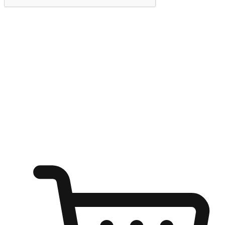
提交
随心所欲：让客户更轻易贴近您的品牌
无论是办公桌前的专注、沙发上的悠闲、还是在咖啡馆等待朋
友的片刻，让任何场景都能成为客户探索购物的瞬间。我们为
客户打造无缝的购物体验，让他们在任何场景都能轻松地贴近
自己喜欢的品牌，自由切换喜欢的购物方式，享受随时探索购
物的乐趣。