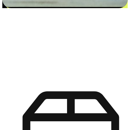
更多选择：从付款到收货让客户更满意
EasyStore尊重客户的各别情况和个性化需求，提供更得多选择
权给您的客户。无论是灵活的“在线购买，店内取货”，还是便
利的“店内购买，送货上门”，都能确保客户购物旅程的每一个
环节，可以适应他们的生活方式需求，帮助您的品牌在市场中
脱颖而出。