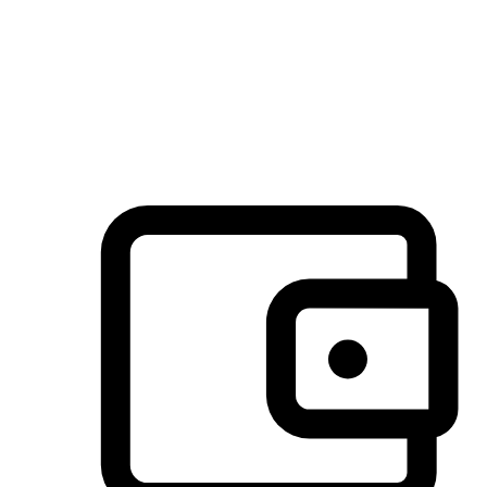
许多客户喜欢送货到家的便捷性和期待感，而有些客户则偏
于选择自取服务，以节省运费或更好地配合时间安排。对这
消费行为的重视，能够显著提升客户的满意度。