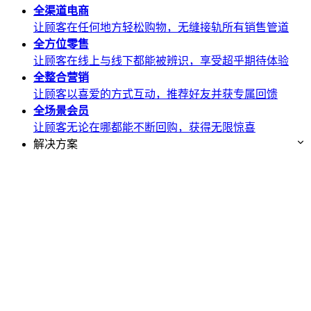
全渠道
电商
让顾客在任何地方轻松购物，无缝接轨所有销售管道
全方位
零售
让顾客在线上与线下都能被辨识，享受超乎期待体验
全整合
营销
让顾客以喜爱的方式互动，推荐好友并获专属回馈
全场景
会员
让顾客无论在哪都能不断回购，获得无限惊喜
解决方案