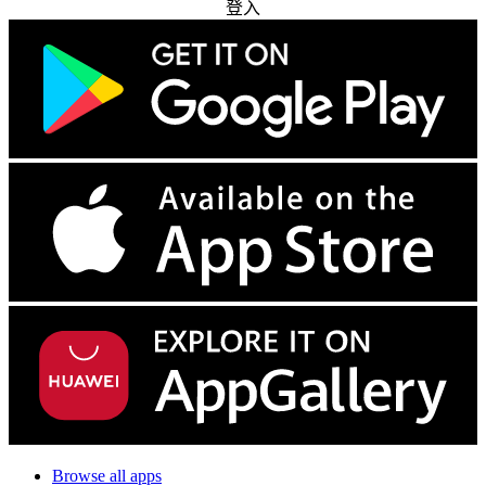
登入
Browse all apps