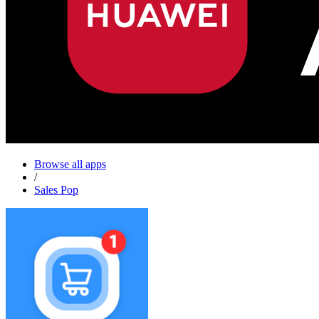
Browse all apps
/
Sales Pop