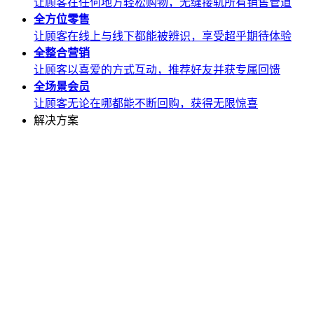
让顾客在任何地方轻松购物，无缝接轨所有销售管道
全方位
零售
让顾客在线上与线下都能被辨识，享受超乎期待体验
全整合
营销
让顾客以喜爱的方式互动，推荐好友并获专属回馈
全场景
会员
让顾客无论在哪都能不断回购，获得无限惊喜
解决方案