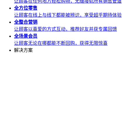
让顾客在任何地方轻松购物，无缝接轨所有销售管道
全方位
零售
让顾客在线上与线下都能被辨识，享受超乎期待体验
全整合
营销
让顾客以喜爱的方式互动，推荐好友并获专属回馈
全场景
会员
让顾客无论在哪都能不断回购，获得无限惊喜
解决方案