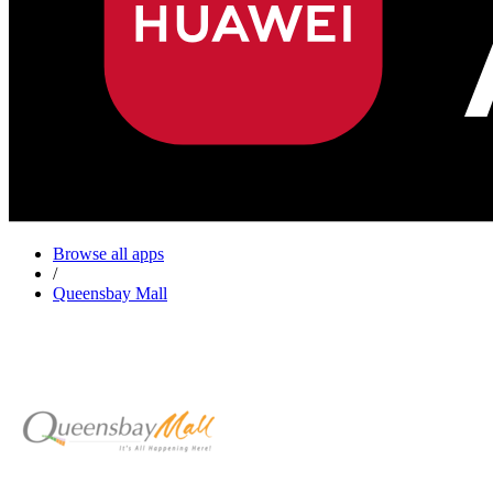
Browse all apps
/
Queensbay Mall