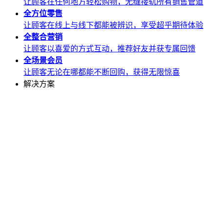
让顾客在任何地方轻松购物，无缝接轨所有销售管道
全方位
零售
让顾客在线上与线下都能被辨识，享受超乎期待体验
全整合
营销
让顾客以喜爱的方式互动，推荐好友并获专属回馈
全场景
会员
让顾客无论在哪都能不断回购，获得无限惊喜
解决方案