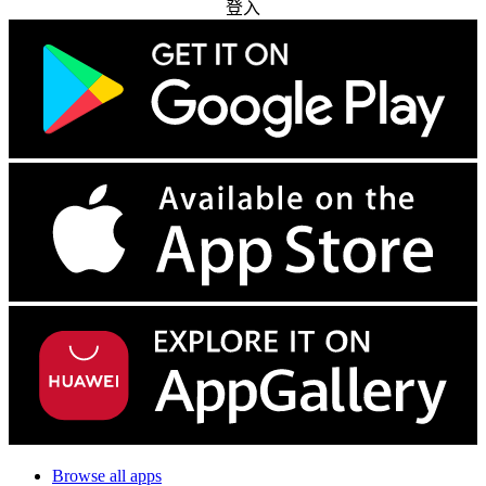
登入
Browse all apps