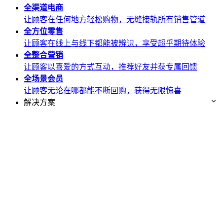
全渠道
电商
让顾客在任何地方轻松购物，无缝接轨所有销售管道
全方位
零售
让顾客在线上与线下都能被辨识，享受超乎期待体验
全整合
营销
让顾客以喜爱的方式互动，推荐好友并获专属回馈
全场景
会员
让顾客无论在哪都能不断回购，获得无限惊喜
解决方案