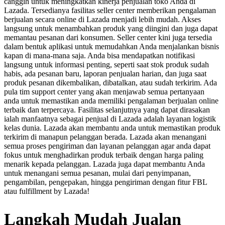
canggih untuk meningkatkan kinerja penjualan toko Anda di
Lazada. Tersedianya fasilitas seller center memberikan pengalaman
berjualan secara online di Lazada menjadi lebih mudah. Akses
langsung untuk menambahkan produk yang diingini dan juga dapat
memantau pesanan dari konsumen. Seller center kini juga tersedia
dalam bentuk aplikasi untuk memudahkan Anda menjalankan bisnis
kapan di mana-mana saja. Anda bisa mendapatkan notifikasi
langsung untuk informasi penting, seperti saat stok produk sudah
habis, ada pesanan baru, laporan penjualan harian, dan juga saat
produk pesanan dikembalikan, dibatalkan, atau sudah terkirim. Ada
pula tim support center yang akan menjawab semua pertanyaan
anda untuk memastikan anda memiliki pengalaman berjualan online
terbaik dan terpercaya. Fasilitas selanjutnya yang dapat dirasakan
ialah manfaatnya sebagai penjual di Lazada adalah layanan logistik
kelas dunia. Lazada akan membantu anda untuk memastikan produk
terkirim di manapun pelanggan berada. Lazada akan menangani
semua proses pengiriman dan layanan pelanggan agar anda dapat
fokus untuk menghadirkan produk terbaik dengan harga paling
menarik kepada pelanggan. Lazada juga dapat membantu Anda
untuk menangani semua pesanan, mulai dari penyimpanan,
pengambilan, pengepakan, hingga pengiriman dengan fitur FBL
atau fulfillment by Lazada!
Langkah Mudah Jualan