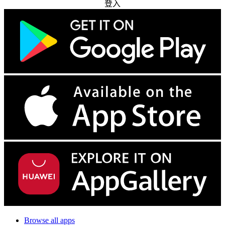
登入
Browse all apps